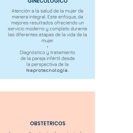
GINECOLOGICO
Acompañándote en
cada proceso usando
Atención a la salud de la mujer de
manera integral. Este enfoque, da
tecnología de
mejores resultados ofreciendo un
vanguardia
servicio moderno y completo durante
las diferentes etapas de la vida de la
mujer.
•
Diagnóstico y tratamiento
de la pareja infértil desde
la perspectiva de la
Naprotecnología.
OBSTETRICOS