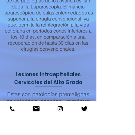
de las patologías de los ovarios es, sin
duda, la Laparoscopía. El manejo
laparoscópico de estas enfermedades es
superior a la cirugía convencional; ya
que, permite la reintegración a la vida
cotidiana en períodos cortos inferiores a
los 10 días, en comparación a una
recuperación de hasta 30 días en las
cirugías convencionales.
Lesiones Intraepiteliales
Cervicales del Alto Grado
Estas son patologías premalignas
en estados avanzados y requieren
de intervención quirúrgica. Los
procedimientos más realizados en
estos casos son la conización y la
histerectomía. La histerectomía es